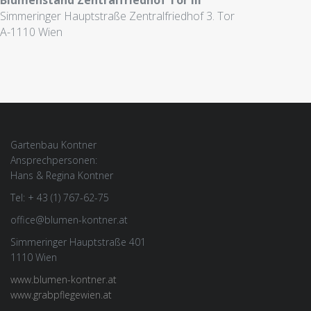
Blumenstand Zentralfriedhof Tor III
Simmeringer Hauptstraße Zentralfriedhof 3. Tor
A-1110 Wien
Gartenbau Kontner
Ansprechpersonen:
Hans & Regina Kontner
Tel: + 43 (1) 767-62-75
office@blumen-kontner.at
Simmeringer Hauptstraße 401
1110 Wien
www.blumen-kontner.at
www.grabpflegewien.at