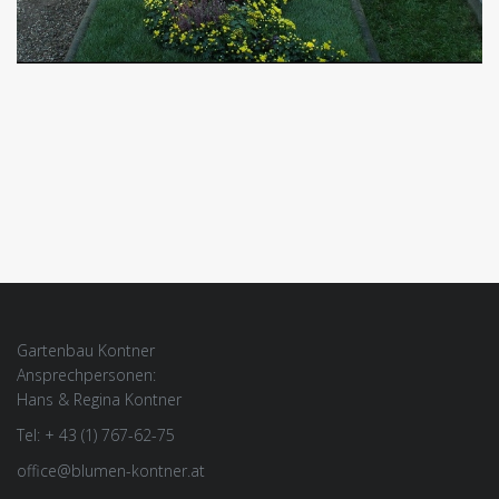
Gartenbau Kontner
Ansprechpersonen:
Hans & Regina Kontner
Tel: + 43 (1) 767-62-75
office@blumen-kontner.at