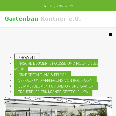
+43 (1) 767-62-75
SHOW ALL
FRISCHE BLUMEN, STRÄUSSE UND NOCH VIELES M
EHR
GRABGESTALTUNG & PFLEGE
VERKAUF UND VERLEGUNG VON ROLLRASEN
SOMMERBLUMEN FÜR BALKON UND GARTEN!
TRAUERFLORISTIK KRÄNZE GESTECKE USW