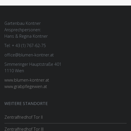
Gartenbau Kontner
Ansprechpersonen:
Hans & Regina Kontner
Tel: + 43 (1) 767-62-75
office@blumen-kontner.at
Simmeringer Hauptstraße 401
1110 Wien
www.blumen-kontner.at
www.grabpflegewien.at
WEITERE STANDORTE
Zentralfriedhof Tor II
Zentralfriedhof Tor III